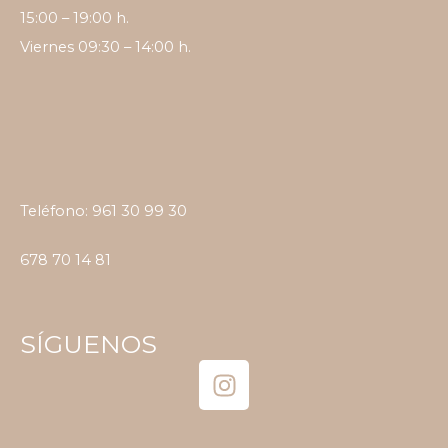
15:00 – 19:00 h.
Viernes 09:30 – 14:00 h.
Teléfono:
961 30 99 30
678 70 14 81
SÍGUENOS
I
n
s
t