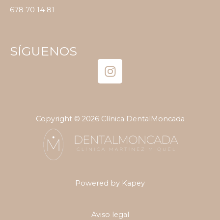
678 70 14 81
SÍGUENOS
I
n
s
t
a
Copyright © 2026 Clínica DentalMoncada
g
r
a
m
Powered by Kapey
Aviso legal